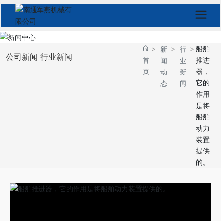
船舶
新
行
公司新闻
行业新闻
首
推进
闻
业
页
器，
动
新
它的
态
闻
作用
是将
船舶
动力
装置
提供
的。