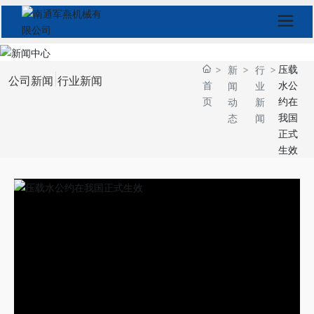
压载
新
行
公司新闻
行业新闻
首
水公
闻
业
页
约在
动
新
我国
态
闻
正式
生效